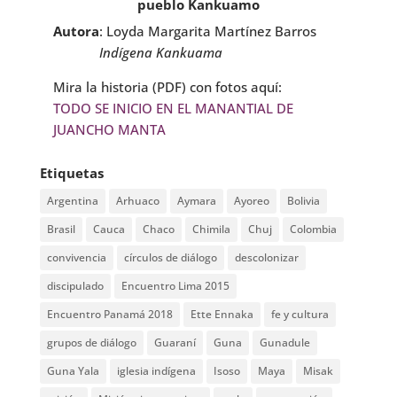
pueblo Kankuamo
Autora
: Loyda Margarita Martínez Barros
Indígena Kankuama
Mira la historia (PDF) con fotos aquí:
TODO SE INICIO EN EL MANANTIAL DE
JUANCHO MANTA
Etiquetas
Argentina
Arhuaco
Aymara
Ayoreo
Bolivia
Brasil
Cauca
Chaco
Chimila
Chuj
Colombia
convivencia
círculos de diálogo
descolonizar
discipulado
Encuentro Lima 2015
Encuentro Panamá 2018
Ette Ennaka
fe y cultura
grupos de diálogo
Guaraní
Guna
Gunadule
Guna Yala
iglesia indígena
Isoso
Maya
Misak