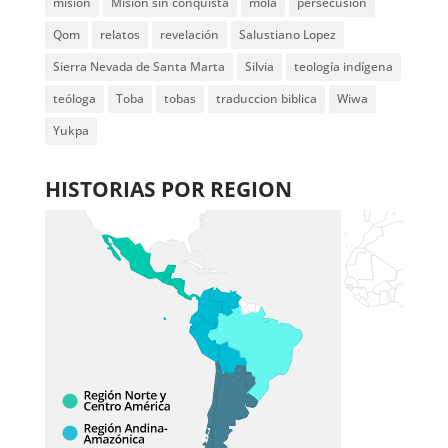
misión
Misión sin conquista
mola
persecusión
Qom
relatos
revelación
Salustiano Lopez
Sierra Nevada de Santa Marta
Silvia
teología indígena
teóloga
Toba
tobas
traduccion biblica
Wiwa
Yukpa
HISTORIAS POR REGION