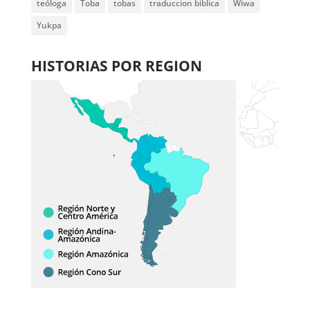
teóloga
Toba
tobas
traduccion biblica
Wiwa
Yukpa
HISTORIAS POR REGION