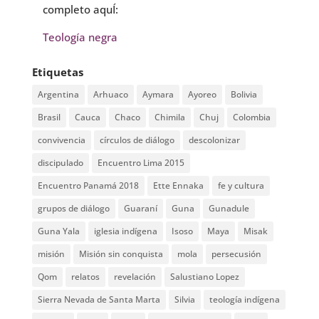
completo aquÍ:
Teología negra
Etiquetas
Argentina
Arhuaco
Aymara
Ayoreo
Bolivia
Brasil
Cauca
Chaco
Chimila
Chuj
Colombia
convivencia
círculos de diálogo
descolonizar
discipulado
Encuentro Lima 2015
Encuentro Panamá 2018
Ette Ennaka
fe y cultura
grupos de diálogo
Guaraní
Guna
Gunadule
Guna Yala
iglesia indígena
Isoso
Maya
Misak
misión
Misión sin conquista
mola
persecusión
Qom
relatos
revelación
Salustiano Lopez
Sierra Nevada de Santa Marta
Silvia
teología indígena