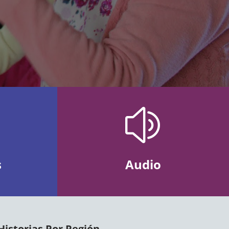
z
s
Audio
Historias Por Región