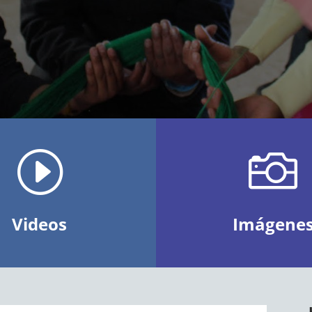
I

Videos
Imágene