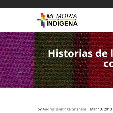
Historias de
c
by
Andrés Jennings-Grisham
|
Mar 13, 2013