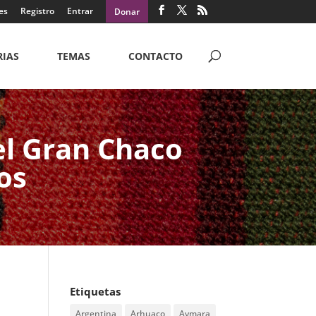
es
Registro
Entrar
Donar
RIAS
TEMAS
CONTACTO
el Gran Chaco
os
Etiquetas
Argentina
Arhuaco
Aymara