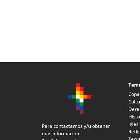
Tem
Copar
Cult
Dere
Histo
Igles
Para contactarnos y/u obtener
Refle
mas información:
Terri