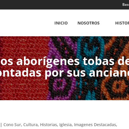
Bas
INICIO
NOSOTROS
HISTO
 los aborígenes tobas d
ontadas por sus ancian
|
Cono Sur
,
Cultura
,
Historias
,
Iglesia
,
Imagenes Destacadas
,