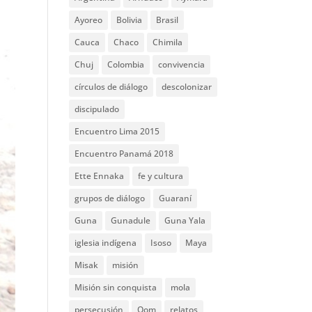
Ayoreo
Bolivia
Brasil
Cauca
Chaco
Chimila
Chuj
Colombia
convivencia
círculos de diálogo
descolonizar
discipulado
Encuentro Lima 2015
Encuentro Panamá 2018
Ette Ennaka
fe y cultura
grupos de diálogo
Guaraní
Guna
Gunadule
Guna Yala
iglesia indígena
Isoso
Maya
Misak
misión
Misión sin conquista
mola
persecusión
Qom
relatos