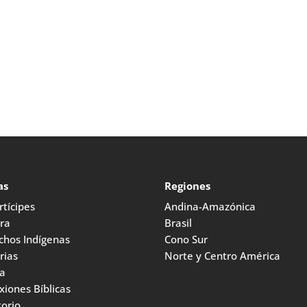
as
Regiones
tícipes
Andina-Amazónica
ura
Brasil
chos Indígenas
Cono Sur
rias
Norte y Centro América
ia
xiones Bíblicas
torio