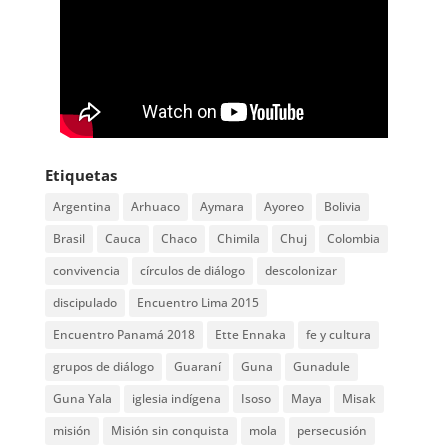
Etiquetas
Argentina
Arhuaco
Aymara
Ayoreo
Bolivia
Brasil
Cauca
Chaco
Chimila
Chuj
Colombia
convivencia
círculos de diálogo
descolonizar
discipulado
Encuentro Lima 2015
Encuentro Panamá 2018
Ette Ennaka
fe y cultura
grupos de diálogo
Guaraní
Guna
Gunadule
Guna Yala
iglesia indígena
Isoso
Maya
Misak
misión
Misión sin conquista
mola
persecusión